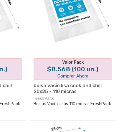
tes
Disponible en 1 variantes
Valor Pack
n.)
$8.568 (100 un.)
Comprar Ahora
 chill
bolsa vacío lisa cook and chill
20x25 - 110 micras
FreshPack
s FreshPack
Bolsas Vacío Lisas 110 micras FreshPack