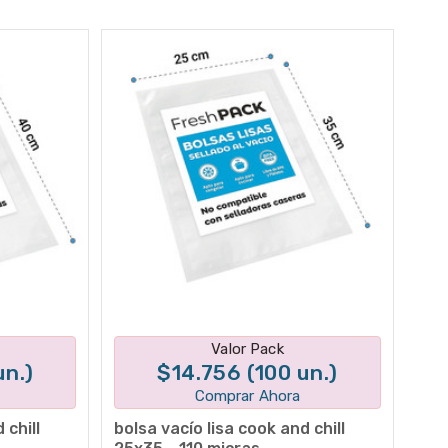
tes
Disponible en 1 variantes
Valor Pack
un.)
$14.756 (100 un.)
Comprar Ahora
 chill
bolsa vacío lisa cook and chill