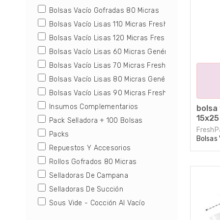
Bolsas de Vacío Gofradas para
Bolsas De Vacio Gofradas
Bolsas Vacío Gofradas 80 Micras
Selladoras de Succión
Bolsas Vacío Lisas 110 Micras FreshPack
Para utilizar con selladoras caseras y
Rollos De Vacio Gofrados
selladoras profesionales de succión.
Bolsas Vacío Lisas 120 Micras FreshPack
Bolsas Vacío Lisas 60 Micras Genérica
Insumos Complementarios
Rollos de Vacío Gofrados
Bolsas Vacío Lisas 70 Micras FreshPack
Para usar con selladoras de succión caseras 
Bolsas Vacío Lisas 80 Micras Genérica (Solo Envas
profesionales.
Repuestos Y Accesorios
Bolsas Vacío Lisas 90 Micras FreshPack
Insumos Complementarios
Insumos Complementarios
bolsa 
Sous Vide - Cocción Al Vacío
Bandejas Aluminizadas, film plástico, guantes
15x25
Pack Selladora + 100 Bolsas
de nitriol, bolsas doypack y otros insumos pa
FreshP
el hogar o emprendimientos gastronómicos.
Packs
Bolsas 
Repuestos Y Accesorios
Sous Vide - Termocirculadores
Rollos Gofrados 80 Micras
Equipos y accesorios para cocinar con la
Selladoras De Campana
técnica Sous Vide (cocción al vacío)
Selladoras De Succión
Sous Vide - Cocción Al Vacío
Repuestos y Accesorios
Repuestos y Accesorios para selladoras de