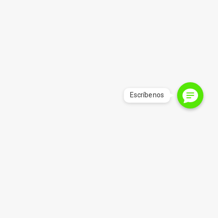
Precios Mayoristas
Si tu negocio requiere de grandes cantidades de
bolsas mensualmente, danos tu correo para
enviarte el listado de precio mayorista.