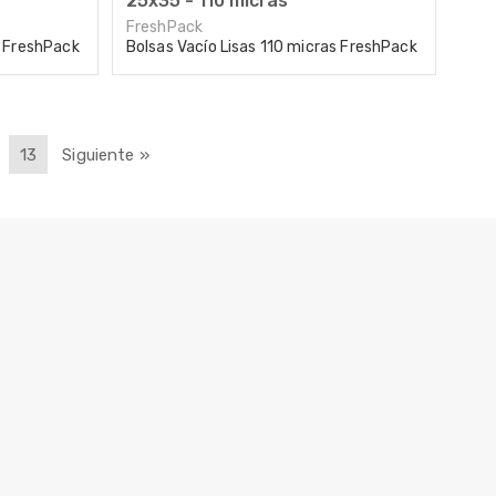
25x35 - 110 micras
FreshPack
s FreshPack
Bolsas Vacío Lisas 110 micras FreshPack
13
Siguiente »