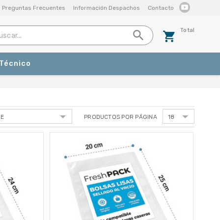
Preguntas Frecuentes
Información Despachos
Contacto
Total
 Técnico
PRODUCTOS POR PÁGINA