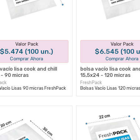
Disponible en 1 variantes
Disponible en 1 varian
Valor Pack
Valor Pack
o
$5.474 (100 un.)
$6.545 (100 u
ado)
Comprar Ahora
Comprar Ahora
vacío lisa cook and chill
bolsa vacío lisa cook and
 - 90 micras
15,5x24 - 120 micras
ra
Tipos de selladoras
ack
FreshPack
Vacío Lisas 90 micras FreshPack
Bolsas Vacío Lisas 120 micra
Cómo elegir una selladora
Tips de Sellado
Servicio Técnico