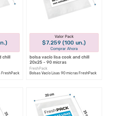
tes
Disponible en 1 variantes
Valor Pack
n.)
$7.259 (100 un.)
Comprar Ahora
 chill
bolsa vacío lisa cook and chill
20x25 - 90 micras
FreshPack
s FreshPack
Bolsas Vacío Lisas 90 micras FreshPack