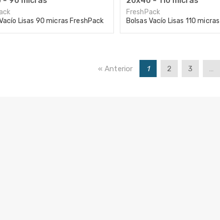
 - 90 micras
20x40 - 110 micras
ack
FreshPack
Vacío Lisas 90 micras FreshPack
Bolsas Vacío Lisas 110 micra
« Anterior
1
2
3
…