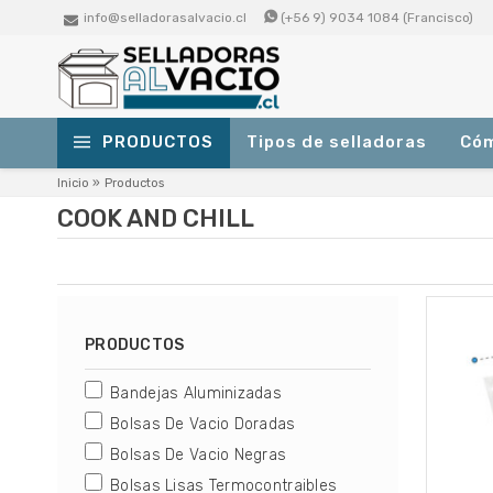
info@selladorasalvacio.cl
(+56 9) 9034 1084 (Francisco)
PRODUCTOS
Tipos de selladoras
Cóm
Selladoras de Succión (Vacío
Inicio
»
Productos
Externo)
COOK AND CHILL
Para uso doméstico y pequeños negocios.
Selladoras Profesionales de
Campana
Para media o alta producción. Ideales para
PRODUCTOS
medianos o grandes negocios.
Selladoras De Succion (Vacio Externo)
Bandejas Aluminizadas
Selladoras Profesionales De Campana
Bolsas de Vacío Lisas
Bolsas De Vacio Doradas
Para usar con selladoras al vacío
profesionales de campana.
Bolsas De Vacio Negras
Bolsas De Vacio Lisas
Bolsas Lisas Termocontraibles