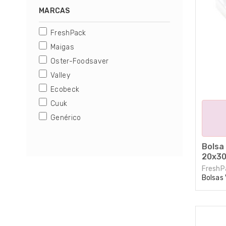
campana y de succión.
MARCAS
FreshPack
Maigas
Oster-Foodsaver
Valley
Ecobeck
Cuuk
Genérico
Bolsa 
20x30
FreshP
Bolsas 