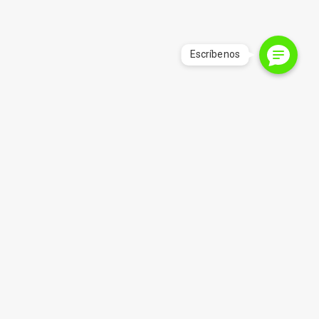
Precios Mayoristas
Si tu negocio requiere de grandes cantidades de
bolsas mensualmente, danos tu correo para
enviarte el listado de precio mayorista.
ENVIAR