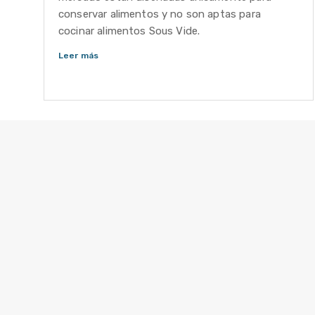
Bolsas de Vacío Gofradas para
conservar alimentos y no son aptas para
Bolsas De Vacio Gofradas
Selladoras de Succión
cocinar alimentos Sous Vide.
Para utilizar con selladoras caseras y
Rollos De Vacio Gofrados
selladoras profesionales de succión.
Leer más
Insumos Complementarios
Rollos de Vacío Gofrados
Para usar con selladoras de succión caseras 
profesionales.
Repuestos Y Accesorios
Insumos Complementarios
Sous Vide - Cocción Al Vacío
Bandejas Aluminizadas, film plástico, guantes
de nitriol, bolsas doypack y otros insumos pa
el hogar o emprendimientos gastronómicos.
Sous Vide - Termocirculadores
Equipos y accesorios para cocinar con la
técnica Sous Vide (cocción al vacío)
Repuestos y Accesorios
Repuestos y Accesorios para selladoras de