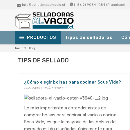
info@selladorasalvacio.cl
(+56 9) 9034 1084 (Francisco)
PRODUCTOS
Tipos de selladoras
Cóm
Selladoras de Succión (Vacío
Inicio
»
Blog
Externo)
TIPS DE SELLADO
Para uso doméstico y pequeños negocios.
Selladoras Profesionales de
Campana
¿Cómo elegir bolsas para cocinar Sous Vide?
Para media o alta producción. Ideales para
Publicado
el 15/06/2020
medianos o grandes negocios.
Selladoras De Succion (Vacio Externo)
Selladoras Profesionales De Campana
Bolsas de Vacío Lisas
Lo más importante a entender antes de
Para usar con selladoras al vacío
comprar bolsas para cocinar al vacío o cocina
profesionales de campana.
Bolsas De Vacio Lisas
Sous Vide, es que la mayoría de las bolsas del
mercado están diseñadas únicamente para