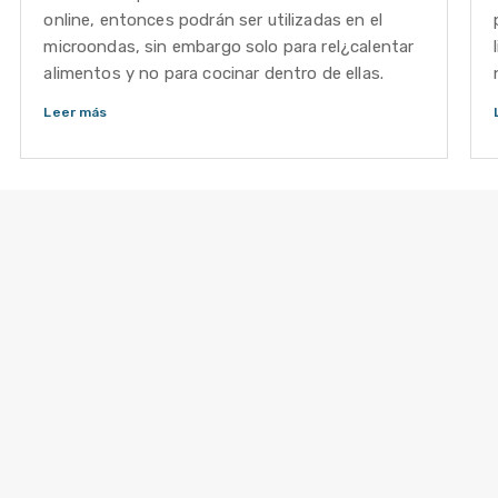
online, entonces podrán ser utilizadas en el
microondas, sin embargo solo para rel¿calentar
alimentos y no para cocinar dentro de ellas.
Leer más
o
ra
Tipos de selladoras
Cómo elegir una selladora
Tips de Sellado
Servicio Técnico