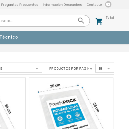
Preguntas Frecuentes
Información Despachos
Contacto
Total
 Técnico
PRODUCTOS POR PÁGINA