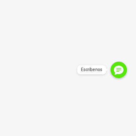
Precios Mayoristas
Si tu negocio requiere de grandes cantidades de
bolsas mensualmente, danos tu correo para
enviarte el listado de precio mayorista.