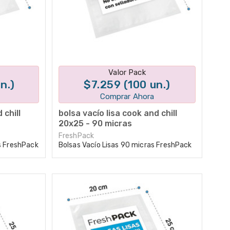
tes
Disponible en 1 variantes
Valor Pack
n.)
$7.259 (100 un.)
Comprar Ahora
 chill
bolsa vacío lisa cook and chill
20x25 - 90 micras
FreshPack
s FreshPack
Bolsas Vacío Lisas 90 micras FreshPack