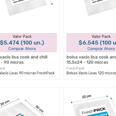
Disponible en 1 variantes
Disponible en 1 varian
Valor Pack
Valor Pack
o
$5.474 (100 un.)
$6.545 (100 u
ado)
Comprar Ahora
Comprar Ahora
vacío lisa cook and chill
bolsa vacío lisa cook and
 - 90 micras
15,5x24 - 120 micras
ra
Tipos de selladoras
ack
FreshPack
Vacío Lisas 90 micras FreshPack
Bolsas Vacío Lisas 120 micra
Cómo elegir una selladora
Tips de Sellado
Servicio Técnico