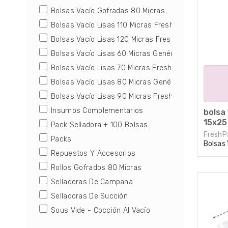
Bolsas de Vacío Gofradas para
Bolsas De Vacio Gofradas
Bolsas Vacío Gofradas 80 Micras
Selladoras de Succión
Bolsas Vacío Lisas 110 Micras FreshPack
Para utilizar con selladoras caseras y
Rollos De Vacio Gofrados
selladoras profesionales de succión.
Bolsas Vacío Lisas 120 Micras FreshPack
Bolsas Vacío Lisas 60 Micras Genérica
Insumos Complementarios
Rollos de Vacío Gofrados
Bolsas Vacío Lisas 70 Micras FreshPack
Para usar con selladoras de succión caseras 
Bolsas Vacío Lisas 80 Micras Genérica (Solo Envas
profesionales.
Repuestos Y Accesorios
Bolsas Vacío Lisas 90 Micras FreshPack
Insumos Complementarios
Insumos Complementarios
bolsa 
Sous Vide - Cocción Al Vacío
Bandejas Aluminizadas, film plástico, guantes
15x25
Pack Selladora + 100 Bolsas
de nitriol, bolsas doypack y otros insumos pa
FreshP
el hogar o emprendimientos gastronómicos.
Packs
Bolsas 
Repuestos Y Accesorios
Sous Vide - Termocirculadores
Rollos Gofrados 80 Micras
Equipos y accesorios para cocinar con la
Selladoras De Campana
técnica Sous Vide (cocción al vacío)
Selladoras De Succión
Sous Vide - Cocción Al Vacío
Repuestos y Accesorios
Repuestos y Accesorios para selladoras de