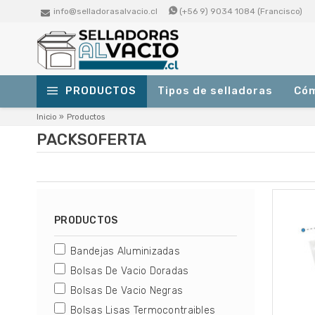
info@selladorasalvacio.cl
(+56 9) 9034 1084 (Francisco)
PRODUCTOS
Tipos de selladoras
Cóm
Selladoras de Succión (Vacío
Inicio
»
Productos
Externo)
PACKSOFERTA
Para uso doméstico y pequeños negocios.
Selladoras Profesionales de
Campana
Para media o alta producción. Ideales para
PRODUCTOS
medianos o grandes negocios.
Selladoras De Succion (Vacio Externo)
Bandejas Aluminizadas
Selladoras Profesionales De Campana
Bolsas de Vacío Lisas
Bolsas De Vacio Doradas
Para usar con selladoras al vacío
profesionales de campana.
Bolsas De Vacio Negras
Bolsas De Vacio Lisas
Bolsas Lisas Termocontraibles