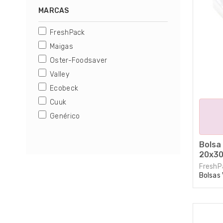
campana y de succión.
MARCAS
FreshPack
Maigas
Oster-Foodsaver
Valley
Ecobeck
Cuuk
Genérico
Bolsa 
20x30
FreshP
Bolsas 