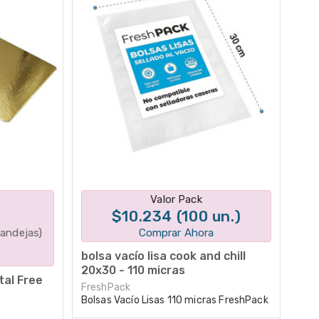
tes
Disponible en 1 variantes
Valor Pack
$10.234 (100 un.)
bandejas)
Comprar Ahora
bolsa vacío lisa cook and chill
20x30 - 110 micras
tal Free
FreshPack
Bolsas Vacío Lisas 110 micras FreshPack