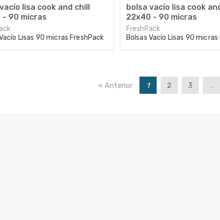
vacío lisa cook and chill
bolsa vacío lisa cook and
 - 90 micras
22x40 - 90 micras
ack
FreshPack
Vacío Lisas 90 micras FreshPack
Bolsas Vacío Lisas 90 micra
« Anterior
1
2
3
…