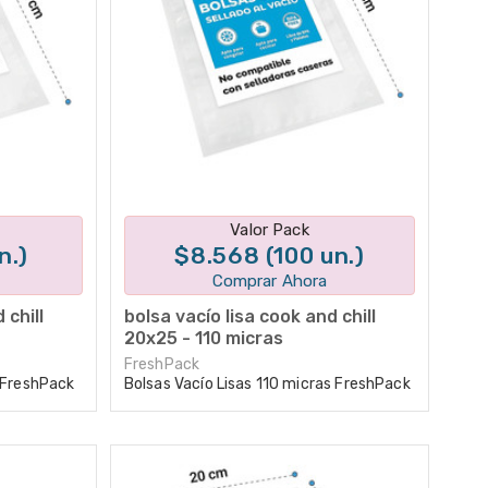
tes
Disponible en 1 variantes
Valor Pack
n.)
$8.568 (100 un.)
Comprar Ahora
 chill
bolsa vacío lisa cook and chill
20x25 - 110 micras
FreshPack
s FreshPack
Bolsas Vacío Lisas 110 micras FreshPack