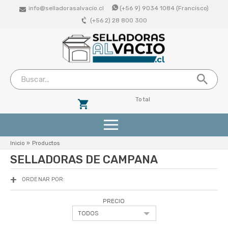
info@selladorasalvacio.cl
(+56 9) 9034 1084 (Francisco)
(+56 2) 28 800 300
Total
Productos
Inicio
»
Productos
SELLADORAS DE CAMPANA
Selladoras De Succion (Vacio Externo)
ORDENAR POR:
Selladoras Profesionales De Campana
PRECIO
Bolsas De Vacio Lisas