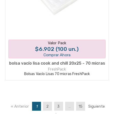
Disponible en 1 variantes
Valor Pack
$6.902 (100 un.)
Comprar Ahora
bolsa vacío lisa cook and chill 20x25 - 70 micras
FreshPack
Bolsas Vacío Lisas 70 micras FreshPack
« Anterior
1
2
3
…
15
Siguiente