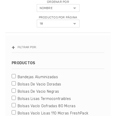
ORDENAR POR
Bolsas De Vacio Gofradas
PRODUCTOS POR PÁGINA
Rollos De Vacio Gofrados
Insumos Complementarios
Repuestos Y Accesorios
FILTRAR POR:
Sous Vide - Cocción Al Vacío
PRODUCTOS
Tipos de selladoras
Bandejas Aluminizadas
Cómo elegir una selladora
Bolsas De Vacio Doradas
Tips de Sellado
Bolsas De Vacio Negras
Servicio Técnico
Bolsas Lisas Termocontraibles
Bolsas Vacío Gofradas 80 Micras
Bolsas Vacío Lisas 110 Micras FreshPack