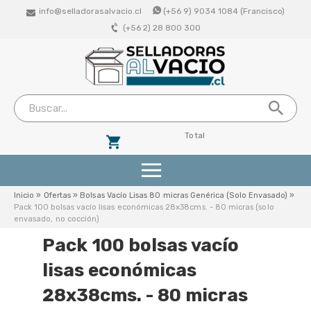
info@selladorasalvacio.cl
(+56 9) 9034 1084 (Francisco)
(+56 2) 28 800 300
Total
Productos
Inicio
»
Ofertas
»
Bolsas Vacío Lisas 80 micras Genérica (Solo Envasado)
»
Pack 100 bolsas vacío lisas económicas 28x38cms. - 80 micras (solo
envasado, no cocción)
Selladoras De Succion (Vacio Externo)
Pack 100 bolsas vacío
Selladoras Profesionales De Campana
lisas económicas
28x38cms. - 80 micras
Bolsas De Vacio Lisas