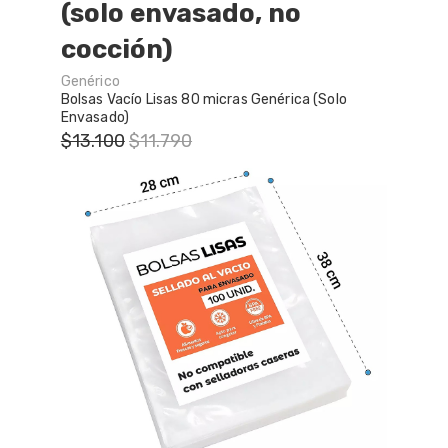
(solo envasado, no
Bolsas De Vacio Gofradas
cocción)
Rollos De Vacio Gofrados
Genérico
Bolsas Vacío Lisas 80 micras Genérica (Solo
Envasado)
Insumos Complementarios
$13.100
$11.790
Repuestos Y Accesorios
Sous Vide - Cocción Al Vacío
Tipos de selladoras
Cómo elegir una selladora
Tips de Sellado
Servicio Técnico