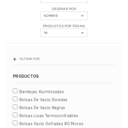
Bolsas De Vacio Gofradas
ORDENAR POR
Rollos De Vacio Gofrados
PRODUCTOS POR PÁGINA
Insumos Complementarios
Repuestos Y Accesorios
FILTRAR POR:
Sous Vide - Cocción Al Vacío
Tipos de selladoras
PRODUCTOS
Cómo elegir una selladora
Bandejas Aluminizadas
Tips de Sellado
Bolsas De Vacio Doradas
Servicio Técnico
Bolsas De Vacio Negras
Bolsas Lisas Termocontraibles
Bolsas Vacío Gofradas 80 Micras