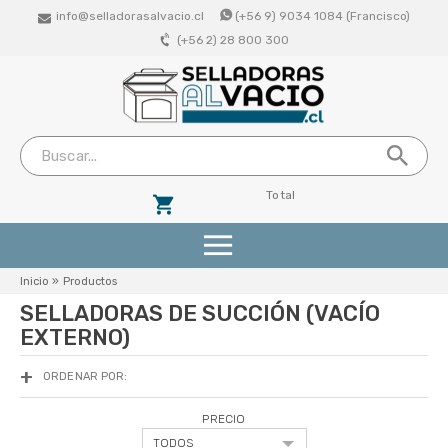
info@selladorasalvacio.cl
(+56 9) 9034 1084 (Francisco)
(+56 2) 28 800 300
Total
Productos
Inicio
»
Productos
SELLADORAS DE SUCCIÓN (VACÍO
Selladoras De Succion (Vacio Externo)
EXTERNO)
Selladoras Profesionales De Campana
ORDENAR POR:
Bolsas De Vacio Lisas
PRECIO