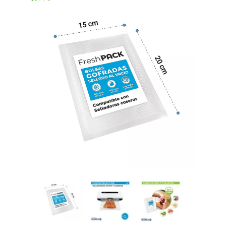
Bolsas De Vacio Gofradas
Rollos De Vacio Gofrados
Insumos Complementarios
Repuestos Y Accesorios
Sous Vide - Cocción Al Vacío
Tipos de selladoras
Cómo elegir una selladora
Tips de Sellado
Servicio Técnico