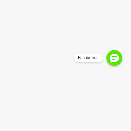
Av. Manquehue Norte 151, Of. 304, Las
Condes (Esquina San Olav)
Horario: Lunes a Jueves de 10:00 a 19:00