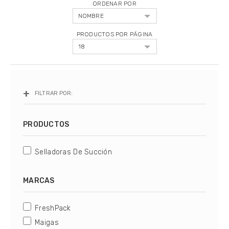
ORDENAR POR
Bolsas De Vacio Gofradas
PRODUCTOS POR PÁGINA
Rollos De Vacio Gofrados
Insumos Complementarios
Repuestos Y Accesorios
FILTRAR POR:
Sous Vide - Cocción Al Vacío
PRODUCTOS
Tipos de selladoras
Selladoras De Succión
Cómo elegir una selladora
Tips de Sellado
MARCAS
Servicio Técnico
FreshPack
Maigas