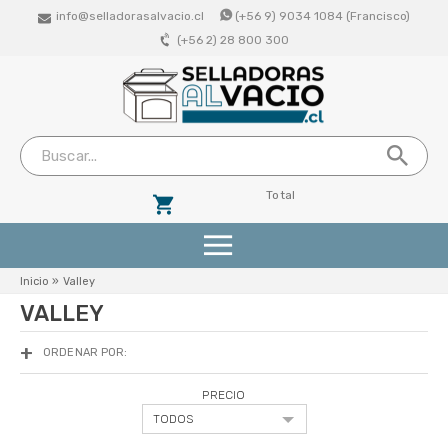
info@selladorasalvacio.cl
(+56 9) 9034 1084 (Francisco)
(+56 2) 28 800 300
Total
Productos
Inicio
»
Valley
VALLEY
Selladoras De Succion (Vacio Externo)
ORDENAR POR:
Selladoras Profesionales De Campana
PRECIO
Bolsas De Vacio Lisas