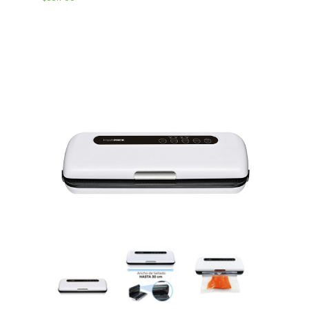
Bolsas De Vacio Gofradas
Rollos De Vacio Gofrados
Insumos Complementarios
Repuestos Y Accesorios
Sous Vide - Cocción Al Vacío
Tipos de selladoras
Cómo elegir una selladora
Tips de Sellado
Servicio Técnico