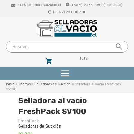
info@selladorasalvacio.cl
(+56 9) 9034 1084 (Francisco)
(+56 2) 28 800 300
Total
Productos
Inicio
»
Ofertas
»
Selladoras de Succión
»
Selladora al vacio FreshPack
SV100
Selladoras De Succion (Vacio Externo)
Selladora al vacio
FreshPack SV100
Selladoras Profesionales De Campana
FreshPack
Bolsas De Vacio Lisas
Selladoras de Succión
$65.900